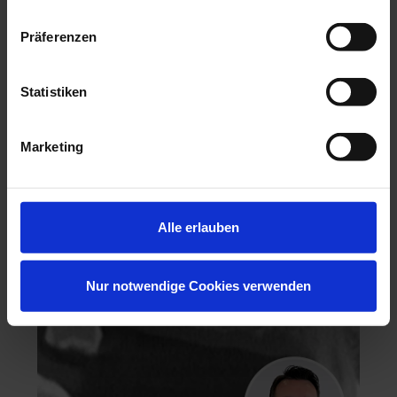
Präferenzen
Statistiken
Hochästhetisches, nichtinvasives Veneering
Marketing
06.11.26 - 07.11.26
Köln
Keine freien Plätze
Dr. Hanni Lohmar
Alle erlauben
Nur notwendige Cookies verwenden