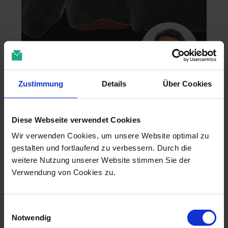
Zustimmung
Details
Über Cookies
Zahntechnik im 4D-Zeitalter
04.11.26 - 04.11.26
Diese Webseite verwendet Cookies
online
Dr. Christian Leonhardt
Wir verwenden Cookies, um unsere Website optimal zu
gestalten und fortlaufend zu verbessern. Durch die
weitere Nutzung unserer Website stimmen Sie der
Verwendung von Cookies zu.
Einwilligungsauswahl
Notwendig