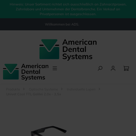
Hinweis: Unser Sortiment richtet sich ausschließlich an Zahnarztpraxen,
alt springen
Zahnlabore und Unternehmen der Dentalbranche. Ein Verkauf an
Privatpersonen ist ausgeschlossen.
Willkommen bei
ADS.
Produkte
Optische Systeme
Individuelle Lupen
Univet Cool TTL Galilei 2,0x - 3,5x
Bildergalerie überspringen