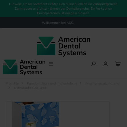
Hinweis: Unser Sortiment richtet sich ausschließlich an Zahnarztpraxen,
alt springen
Zahnlabore und Unternehmen der Dentalbranche. Ein Verkauf an
Privatpersonen ist ausgeschlossen.
Willkommen bei
ADS.
Produkte
Parodontologie und Implantologie
Knochenersatzmaterial
OsteoBiol® Gen-Os®
Bildergalerie überspringen