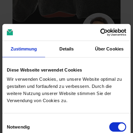
Zustimmung
Details
Über Cookies
Zahntechnik im 4D-Zeitalter
04.11.26 - 04.11.26
Diese Webseite verwendet Cookies
online
Dr. Christian Leonhardt
Wir verwenden Cookies, um unsere Website optimal zu
gestalten und fortlaufend zu verbessern. Durch die
weitere Nutzung unserer Website stimmen Sie der
Verwendung von Cookies zu.
Einwilligungsauswahl
Notwendig