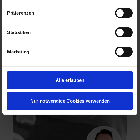
Präferenzen
Statistiken
Hochästhetisches, nichtinvasives Veneering
Marketing
06.11.26 - 07.11.26
Köln
Keine freien Plätze
Dr. Hanni Lohmar
Alle erlauben
Nur notwendige Cookies verwenden