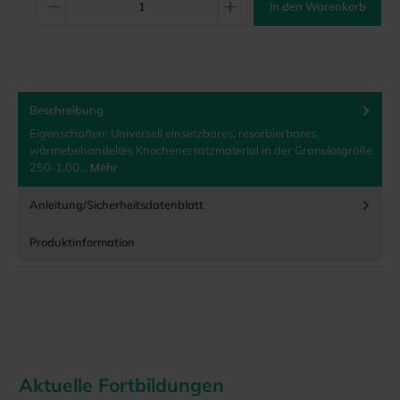
In den Warenkorb
Beschreibung
Eigenschaften: Universell einsetzbares, resorbierbares,
wärmebehandeltes Knochenersatzmaterial in der Granulatgröße
250-1.00…
Mehr
Anleitung/Sicherheitsdatenblatt
Produktinformation
Aktuelle Fortbildungen