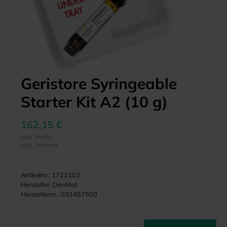
Geristore Syringeable
Starter Kit A2 (10 g)
162,15 €
zzgl. MwSt.
zzgl. Versand
Artikelnr.:
1722102
Hersteller:
DenMat
Herstellernr.:
031457500