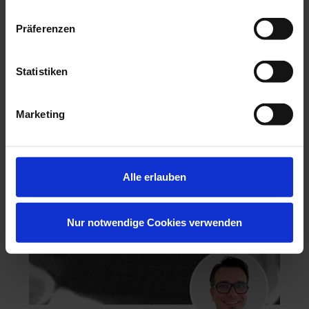
Präferenzen
Hochästhetisches, nichtinvasives Veneering
Statistiken
06.11.26 - 07.11.26
Köln
Keine freien Plätze
Marketing
Dr. Hanni Lohmar
Alle erlauben
Nur notwendige Cookies verwenden