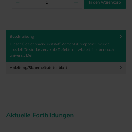
In den Warenkorb
Beschreibung
Dieser Glasionomerkunststoff-Zement (Compomer) wurde
speziell für starke zervikale Defekte entwickelt, ist aber auch
univers…
Mehr
Anleitung/Sicherheitsdatenblatt
Aktuelle Fortbildungen