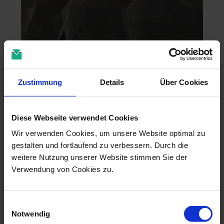
Zustimmung
Details
Über Cookies
Zahntechnik im 4D-Zeitalter
Diese Webseite verwendet Cookies
04.11.26 - 04.11.26
Wir verwenden Cookies, um unsere Website optimal zu
online
gestalten und fortlaufend zu verbessern. Durch die
Dr. Christian Leonhardt
weitere Nutzung unserer Website stimmen Sie der
Verwendung von Cookies zu.
Einwilligungsauswahl
Notwendig