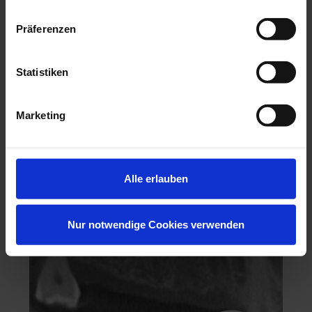
Präferenzen
Statistiken
Hochästhetisches, nichtinvasives Veneering
Marketing
06.11.26 - 07.11.26
Köln
Keine freien Plätze
Alle erlauben
Dr. Hanni Lohmar
Nur notwendige Cookies verwenden