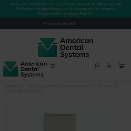
Hinweis: Unser Sortiment richtet sich ausschließlich an Zahnarztpraxen,
alt springen
Zahnlabore und Unternehmen der Dentalbranche. Ein Verkauf an
Privatpersonen ist ausgeschlossen.
Willkommen bei
ADS.
Produkte
Füllungs-, Aufbau- und Verbundmaterial
Komposit
inspiro Dentin Karpulen
Bildergalerie überspringen