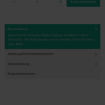
In den Warenkorb
Beschreibung
inspiro Dentin-Karpulen (Body Shades), erhältlich in sechs
Farbstufen. Alle Body Shades weisen dieselbe Farbe (Farbton)
und…
Mehr
Anleitung/Sicherheitsdatenblatt
Videoanleitung
Produktinformation