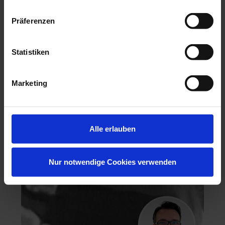
Präferenzen
Statistiken
Hochästhetisches, nichtinvasives Veneering
06.11.26 - 07.11.26
Marketing
Köln
Keine freien Plätze
Dr. Hanni Lohmar
Alle erlauben
Nur notwendige Cookies verwenden