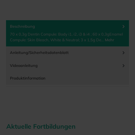
Beschreibung
70 x 0,3g Dentin Compule: Body i1, i2, i3 & i4 ; 60 x 0,3gEnamel
Compule: Skin Bleach, White & Neutral; 3 x 1,5g De…
Mehr
Anleitung/Sicherheitsdatenblatt
Videoanleitung
Produktinformation
Aktuelle Fortbildungen