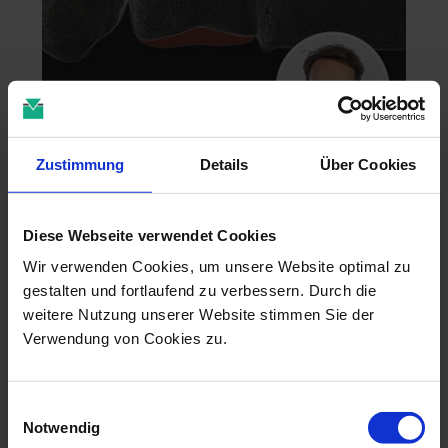
Zahntechnik im 4D-Zeitalter
Zustimmung
Details
Über Cookies
04.11.26 - 04.11.26
online
Diese Webseite verwendet Cookies
Dr. Christian Leonhardt
Wir verwenden Cookies, um unsere Website optimal zu
gestalten und fortlaufend zu verbessern. Durch die
weitere Nutzung unserer Website stimmen Sie der
Verwendung von Cookies zu.
Einwilligungsauswahl
Notwendig