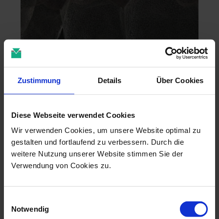
Zustimmung
Details
Über Cookies
Zahntechnik im 4D-Zeitalter
Diese Webseite verwendet Cookies
04.11.26 - 04.11.26
Wir verwenden Cookies, um unsere Website optimal zu
online
gestalten und fortlaufend zu verbessern. Durch die
Dr. Christian Leonhardt
weitere Nutzung unserer Website stimmen Sie der
Verwendung von Cookies zu.
Einwilligungsauswahl
Notwendig