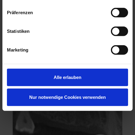
Präferenzen
Statistiken
Hochästhetisches, nichtinvasives Veneering
Marketing
06.11.26 - 07.11.26
Köln
Keine freien Plätze
Alle erlauben
Dr. Hanni Lohmar
Nur notwendige Cookies verwenden