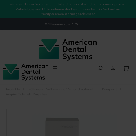
Hinweis: Unser Sortiment richtet sich ausschließlich an Zahnarztpraxen,
alt springen
Zahnlabore und Unternehmen der Dentalbranche. Ein Verkauf an
Privatpersonen ist ausgeschlossen.
Willkommen bei
ADS.
Produkte
Füllungs-, Aufbau- und Verbundmaterial
Komposit
inspiro Schmelz Karpulen
Bildergalerie überspringen