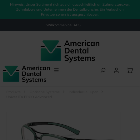
Hinweis: Unser Sortiment richtet sich ausschließlich an Zahnarztpraxen,
alt springen
Zahnlabore und Unternehmen der Dentalbranche. Ein Verkauf an
Privatpersonen ist ausgeschlossen.
Willkommen bei
ADS.
Produkte
Optische Systeme
Individuelle Lupen
Univet ITA ERGO Advanced
Bildergalerie überspringen