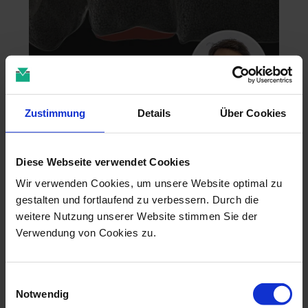
Zustimmung
Details
Über Cookies
Zahntechnik im 4D-Zeitalter
04.11.26 - 04.11.26
Diese Webseite verwendet Cookies
online
Dr. Christian Leonhardt
Wir verwenden Cookies, um unsere Website optimal zu
gestalten und fortlaufend zu verbessern. Durch die
weitere Nutzung unserer Website stimmen Sie der
Verwendung von Cookies zu.
Einwilligungsauswahl
Notwendig