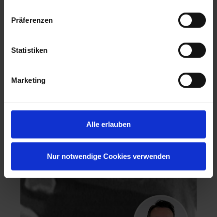
Präferenzen
Statistiken
Hochästhetisches, nichtinvasives Veneering
Marketing
06.11.26 - 07.11.26
Köln
Keine freien Plätze
Dr. Hanni Lohmar
Alle erlauben
Nur notwendige Cookies verwenden