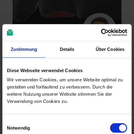
Zustimmung
Details
Über Cookies
Zahntechnik im 4D-Zeitalter
04.11.26 - 04.11.26
Diese Webseite verwendet Cookies
online
Dr. Christian Leonhardt
Wir verwenden Cookies, um unsere Website optimal zu
gestalten und fortlaufend zu verbessern. Durch die
weitere Nutzung unserer Website stimmen Sie der
Verwendung von Cookies zu.
Einwilligungsauswahl
Notwendig