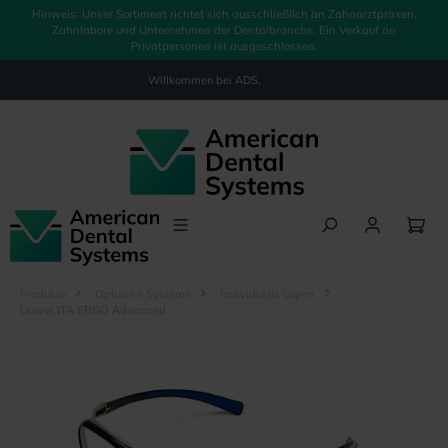
Hinweis: Unser Sortiment richtet sich ausschließlich an Zahnarztpraxen,
alt springen
Zahnlabore und Unternehmen der Dentalbranche. Ein Verkauf an
Privatpersonen ist ausgeschlossen.
Willkommen bei
ADS.
Produkte
Optische Systeme
Individuelle Lupen
Univet ITA ERGO Advanced
Bildergalerie überspringen