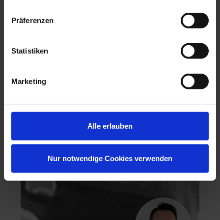
Präferenzen
Statistiken
Hochästhetisches, nichtinvasives Veneering
Marketing
06.11.26 - 07.11.26
Köln
Keine freien Plätze
Dr. Hanni Lohmar
Alle erlauben
Nur notwendige Cookies verwenden