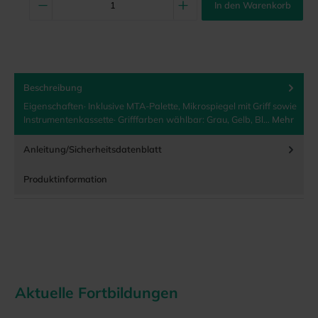
In den Warenkorb
Beschreibung
Eigenschaften· Inklusive MTA-Palette, Mikrospiegel mit Griff sowie
Instrumentenkassette· Grifffarben wählbar: Grau, Gelb, Bl…
Mehr
Anleitung/Sicherheitsdatenblatt
Produktinformation
Aktuelle Fortbildungen