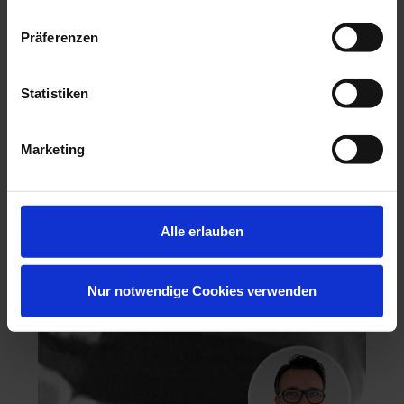
Präferenzen
Hochästhetisches, nichtinvasives Veneering
Statistiken
06.11.26 - 07.11.26
Marketing
Köln
Keine freien Plätze
Dr. Hanni Lohmar
Alle erlauben
Nur notwendige Cookies verwenden