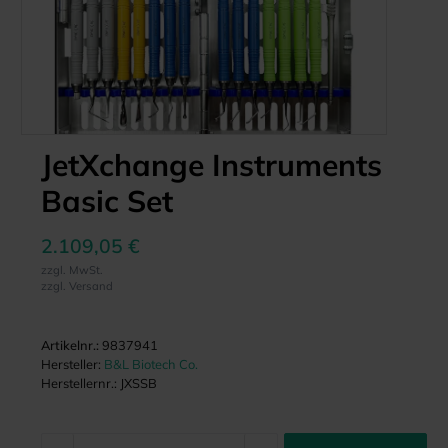
JetXchange Instruments
Basic Set
2.109,05 €
zzgl. MwSt.
zzgl. Versand
Artikelnr.:
9837941
Hersteller:
B&L Biotech Co.
Herstellernr.:
JXSSB