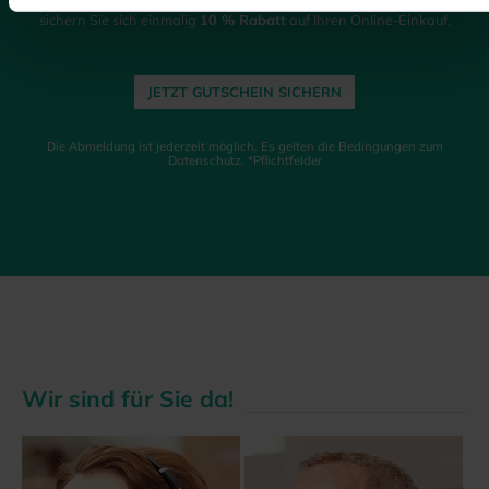
sichern Sie sich einmalig
10 % Rabatt
auf Ihren Online-Einkauf.
JETZT GUTSCHEIN SICHERN
Die Abmeldung ist jederzeit möglich. Es gelten die Bedingungen zum
Datenschutz. *Pflichtfelder
Wir sind für Sie da!