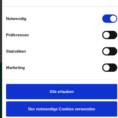
Einwilligungsauswahl
Notwendig
Präferenzen
10
Statistiken
%
Marketing
GUTSCHEIN
Alle erlauben
ADS-Newsmail
Nur notwendige Cookies verwenden
Melden Sie sich jetzt für unsere kostenfreie ADS-Newsmail an und