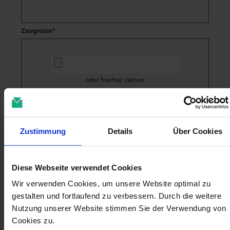
Zeugnisse*
oder hierher ziehen
Datenschutz
Ich habe die
Datenschutzbestimmungen
zur Kenntnis
Zustimmung
Details
Über Cookies
genommen und die
AGB
gelesen und bin mit ihnen
einverstanden.
*
Diese Webseite verwendet Cookies
Die mit einem Stern (*) markierten Felder sind Pflichtfelder.
Wir verwenden Cookies, um unsere Website optimal zu
Absenden
gestalten und fortlaufend zu verbessern. Durch die weitere
Nutzung unserer Website stimmen Sie der Verwendung von
Cookies zu.