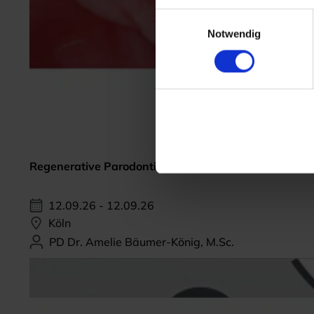
Einwilligungsauswahl
Notwendig
Regenerative Parodontitis-Therapie
12.09.26 - 12.09.26
Köln
PD Dr. Amelie Bäumer-König, M.Sc.