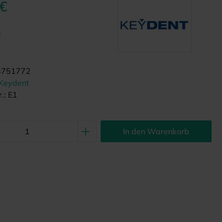
 €
d
3751772
Keydent
.:
E1
In den Warenkorb