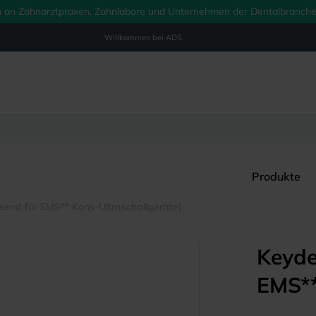
ich an Zahnarztpraxen, Zahnlabore und Unternehmen der Dentalbranche.
Willkommen bei
ADS.
Produkte
end für EMS** Kons-Ultraschallgeräte)
Keyde
EMS**