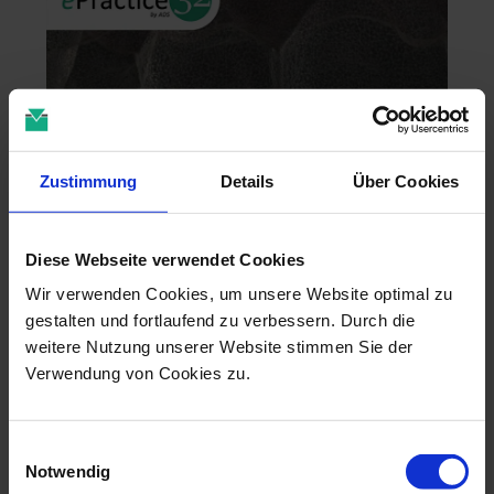
Zustimmung
Details
Über Cookies
Diese Webseite verwendet Cookies
Zahntechnik im 4D-Zeitalter
Wir verwenden Cookies, um unsere Website optimal zu
gestalten und fortlaufend zu verbessern. Durch die
04.11.26 - 04.11.26
online
weitere Nutzung unserer Website stimmen Sie der
Dr. Christian Leonhardt
Verwendung von Cookies zu.
Einwilligungsauswahl
Notwendig