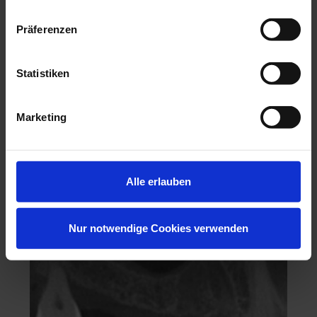
Präferenzen
Statistiken
Marketing
Hochästhetisches, nichtinvasives Veneering
06.11.26 - 07.11.26
Alle erlauben
Köln
Keine freien Plätze
Dr. Hanni Lohmar
Nur notwendige Cookies verwenden