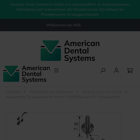
Hinweis: Unser Sortiment richtet sich ausschließlich an Zahnarztpraxen,
alt springen
Zahnlabore und Unternehmen der Dentalbranche. Ein Verkauf an
Privatpersonen ist ausgeschlossen.
Willkommen bei
ADS.
Produkte
Prophylaxe und Bleaching
Scaling und Perio Schall
Keydent MyTip (passend für KaVo** SONICflex quick** Schallgeräte)
Bildergalerie überspringen