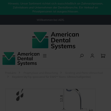
Hinweis: Unser Sortiment richtet sich ausschließlich an Zahnarztpraxen,
alt springen
Zahnlabore und Unternehmen der Dentalbranche. Ein Verkauf an
Privatpersonen ist ausgeschlossen.
Willkommen bei
ADS.
Produkte
Prophylaxe und Bleaching
Scaling und Perio Ultraschall
Keydent MyTip (passend für EMS** Kons-Ultraschallgeräte)
Bildergalerie überspringen