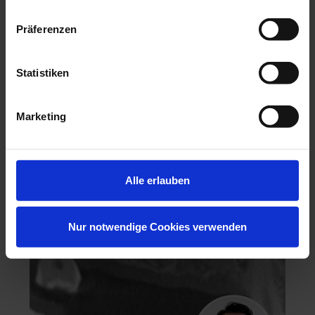
Präferenzen
Statistiken
Hochästhetisches, nichtinvasives Veneering
Marketing
06.11.26 - 07.11.26
Köln
Keine freien Plätze
Dr. Hanni Lohmar
Alle erlauben
Nur notwendige Cookies verwenden