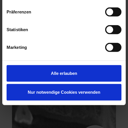
Präferenzen
Statistiken
Hochästhetisches, nichtinvasives Veneering
Marketing
06.11.26 - 07.11.26
Köln
Keine freien Plätze
Alle erlauben
Dr. Hanni Lohmar
Nur notwendige Cookies verwenden