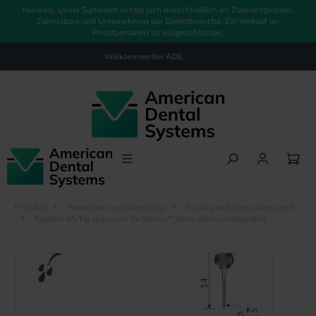
Hinweis: Unser Sortiment richtet sich ausschließlich an Zahnarztpraxen,
alt springen
Zahnlabore und Unternehmen der Dentalbranche. Ein Verkauf an
Privatpersonen ist ausgeschlossen.
Willkommen bei
ADS.
Produkte
Prophylaxe und Bleaching
Scaling und Perio Ultraschall
Keydent MyTip (passend für Sirona** Kons-Ultraschallgeräte)
Bildergalerie überspringen