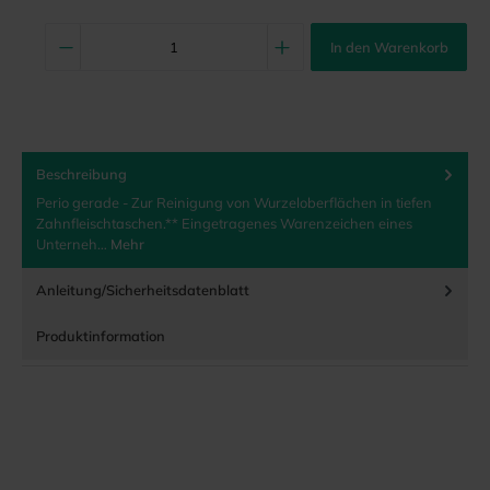
In den Warenkorb
Beschreibung
Perio gerade - Zur Reinigung von Wurzeloberflächen in tiefen
Zahnfleischtaschen.** Eingetragenes Warenzeichen eines
Unterneh…
Mehr
Anleitung/Sicherheitsdatenblatt
Produktinformation