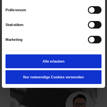
Präferenzen
Hochästhetisches, nichtinvasives Veneering
Statistiken
06.11.26 - 07.11.26
Marketing
Köln
Keine freien Plätze
Dr. Hanni Lohmar
Alle erlauben
Nur notwendige Cookies verwenden