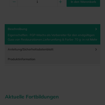
In den Warenkorb
Beschreibung
Eigenschaften · FGP-Wachs als Vorbereiter für den endgültigen
Guss von Restaurationen.Lieferumfang & Farbe· 70 g· in rot
Mehr
Anleitung/Sicherheitsdatenblatt
Produktinformation
Aktuelle Fortbildungen