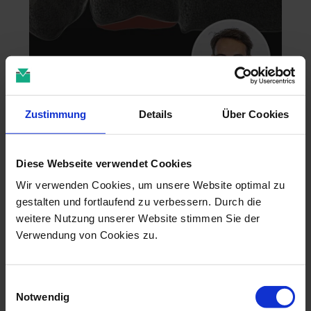
Zahntechnik im 4D-Zeitalter
Zustimmung
Details
Über Cookies
04.11.26 - 04.11.26
online
Diese Webseite verwendet Cookies
Dr. Christian Leonhardt
Wir verwenden Cookies, um unsere Website optimal zu
gestalten und fortlaufend zu verbessern. Durch die
weitere Nutzung unserer Website stimmen Sie der
Verwendung von Cookies zu.
Einwilligungsauswahl
Notwendig