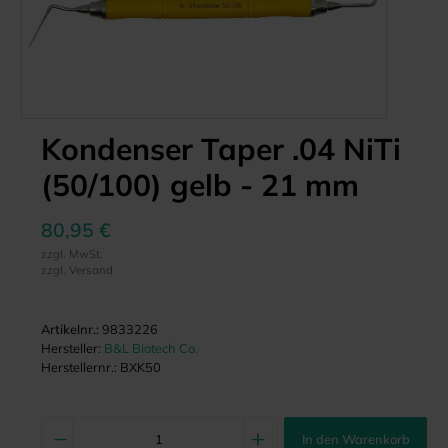
Kondenser Taper .04 NiTi
(50/100) gelb - 21 mm
80,95 €
zzgl. MwSt.
zzgl. Versand
Artikelnr.:
9833226
Hersteller:
B&L Biotech Co.
Herstellernr.:
BXK50
In den Warenkorb