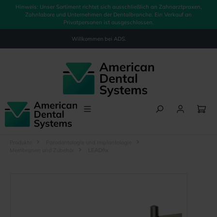
Hinweis: Unser Sortiment richtet sich ausschließlich an Zahnarztpraxen,
alt springen
Zahnlabore und Unternehmen der Dentalbranche. Ein Verkauf an
Privatpersonen ist ausgeschlossen.
Willkommen bei
ADS.
Produkte
Parodontologie und Implantologie
Membranen und Zubehör
LEADfix
Bildergalerie überspringen