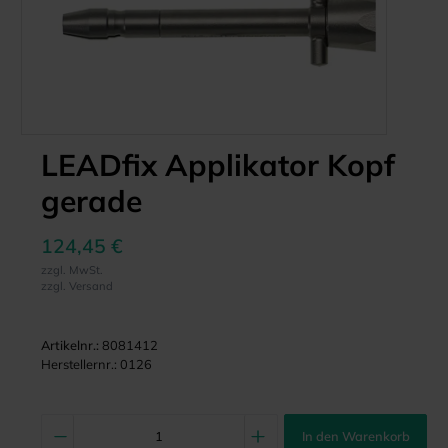
LEADfix Applikator Kopf
gerade
124,45 €
zzgl. MwSt.
zzgl. Versand
Artikelnr.:
8081412
Herstellernr.:
0126
In den Warenkorb