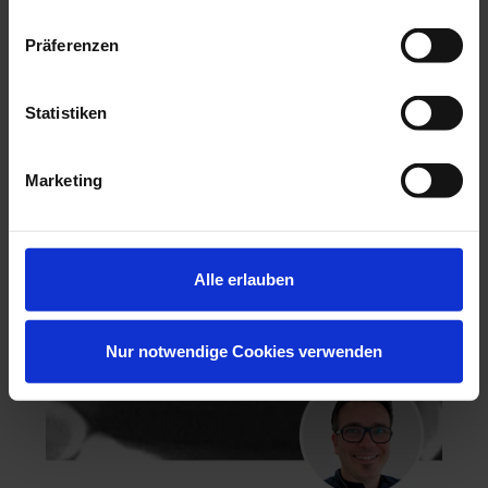
Präferenzen
Hochästhetisches, nichtinvasives Veneering
Statistiken
06.11.26 - 07.11.26
Köln
Keine freien Plätze
Marketing
Dr. Hanni Lohmar
Alle erlauben
Nur notwendige Cookies verwenden