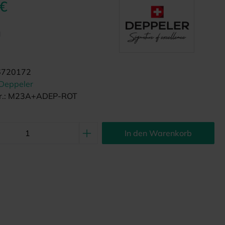
 €
d
6720172
Deppeler
.:
M23A+ADEP-ROT
In den Warenkorb