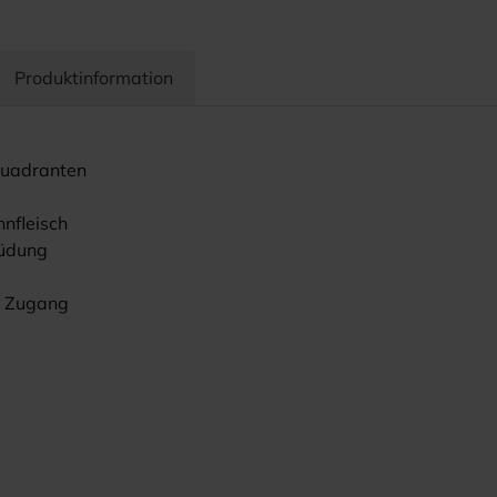
Produktinformation
 Quadranten
nfleisch
müdung
en Zugang