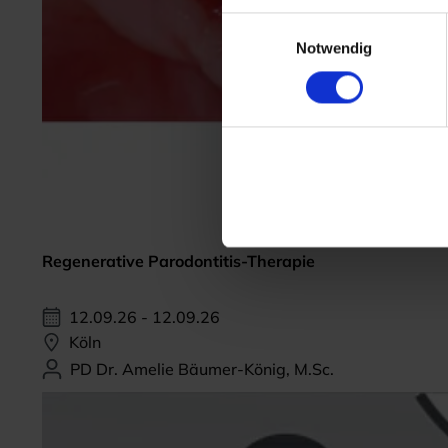
Einwilligungsauswahl
Notwendig
Regenerative Parodontitis-Therapie
12.09.26 - 12.09.26
Köln
PD Dr. Amelie Bäumer-König, M.Sc.