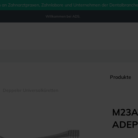
ich an Zahnarztpraxen, Zahnlabore und Unternehmen der Dentalbranche.
Willkommen bei
ADS.
Produkte
Deppeler Universalküretten
M23A™
ADEP-