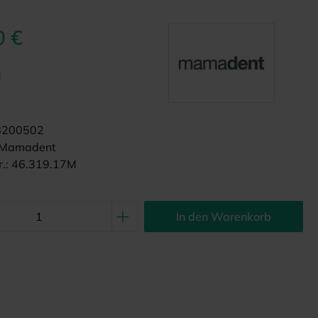
0 €
d
8200502
Mamadent
.:
46.319.17M
In den Warenkorb