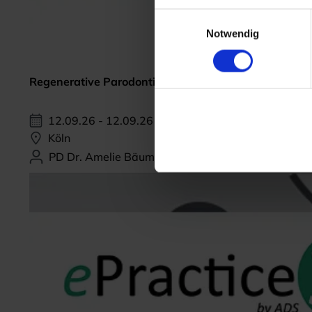
Einwilligungsauswahl
Notwendig
Regenerative Parodontitis-Therapie
12.09.26 - 12.09.26
Köln
PD Dr. Amelie Bäumer-König, M.Sc.