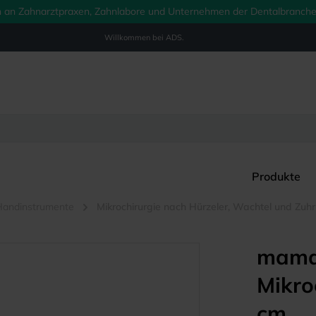
ich an Zahnarztpraxen, Zahnlabore und Unternehmen der Dentalbranche.
Willkommen bei
ADS.
Produkte
Handinstrumente
Mikrochirurgie nach Hürzeler, Wachtel und Zuhr
mama
Mikro
cm