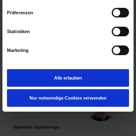
Hochästhetisches, nichtinvasives Veneering
Präferenzen
06.11.26 - 07.11.26
Köln
Keine freien Plätze
Statistiken
Dr. Hanni Lohmar
Marketing
Alle erlauben
Nur notwendige Cookies verwenden
Optimierte Implantologie