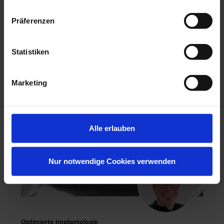
Hochästhetisches, nichtinvasives Veneering
Präferenzen
06.11.26 - 07.11.26
Köln
Statistiken
Keine freien Plätze
Dr. Hanni Lohmar
Marketing
Alle erlauben
Nur notwendige Cookies verwenden
Optimierte Implantologie