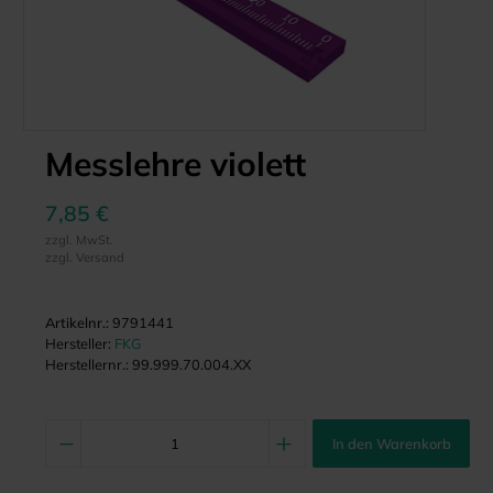
Messlehre violett
7,85 €
zzgl. MwSt.
zzgl. Versand
Artikelnr.:
9791441
Hersteller:
FKG
Herstellernr.:
99.999.70.004.XX
In den Warenkorb