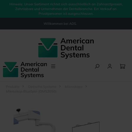
Hinweis: Unser Sortiment richtet sich ausschließlich an Zahnarztpraxen,
alt springen
Zahnlabore und Unternehmen der Dentalbranche. Ein Verkauf an
Privatpersonen ist ausgeschlossen.
Willkommen bei
ADS.
Produkte
Optische Systeme
Mikroskope
Mikroskop BlueSpin (OMS2050)
Bildergalerie überspringen