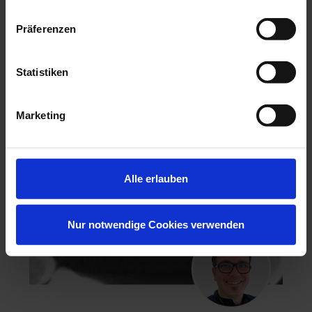
Präferenzen
Hochästhetisches, nichtinvasives Veneering
06.11.26 - 07.11.26
Statistiken
Köln
Keine freien Plätze
Dr. Hanni Lohmar
Marketing
Alle erlauben
Nur notwendige Cookies verwenden