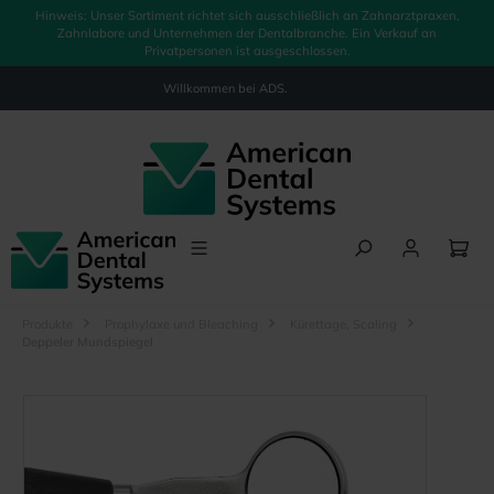
Hinweis: Unser Sortiment richtet sich ausschließlich an Zahnarztpraxen,
alt springen
Zahnlabore und Unternehmen der Dentalbranche. Ein Verkauf an
Privatpersonen ist ausgeschlossen.
Willkommen bei
ADS.
Produkte
Prophylaxe und Bleaching
Kürettage, Scaling
Deppeler Mundspiegel
Bildergalerie überspringen