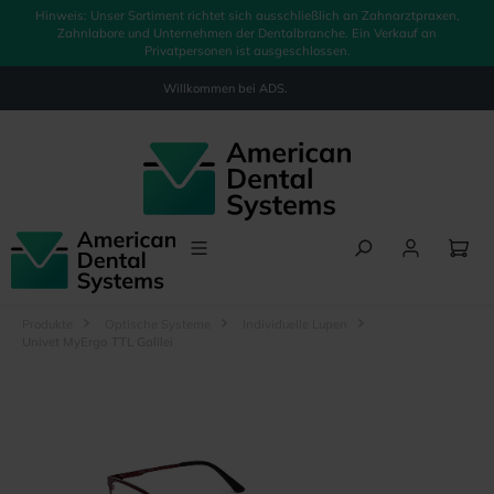
Hinweis: Unser Sortiment richtet sich ausschließlich an Zahnarztpraxen,
alt springen
Zahnlabore und Unternehmen der Dentalbranche. Ein Verkauf an
Privatpersonen ist ausgeschlossen.
Willkommen bei
ADS.
Produkte
Optische Systeme
Individuelle Lupen
Univet MyErgo TTL Galilei
Bildergalerie überspringen