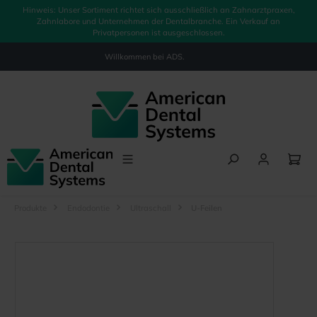
Hinweis: Unser Sortiment richtet sich ausschließlich an Zahnarztpraxen,
alt springen
Zahnlabore und Unternehmen der Dentalbranche. Ein Verkauf an
Privatpersonen ist ausgeschlossen.
Willkommen bei
ADS.
Produkte
Endodontie
Ultraschall
U-Feilen
Bildergalerie überspringen