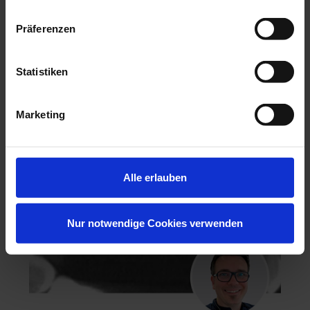
Präferenzen
Hochästhetisches, nichtinvasives Veneering
Statistiken
06.11.26 - 07.11.26
Köln
Keine freien Plätze
Marketing
Dr. Hanni Lohmar
Alle erlauben
Nur notwendige Cookies verwenden