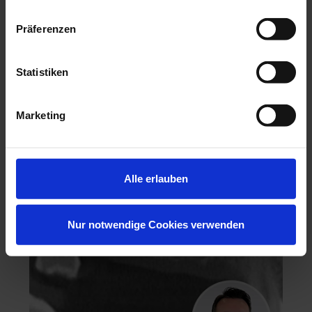
Präferenzen
Statistiken
Hochästhetisches, nichtinvasives Veneering
Marketing
06.11.26 - 07.11.26
Köln
Keine freien Plätze
Dr. Hanni Lohmar
Alle erlauben
Nur notwendige Cookies verwenden