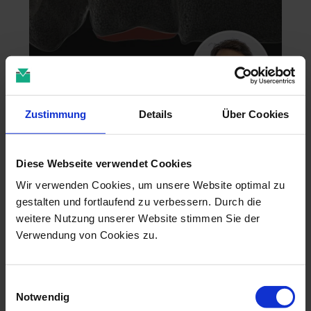
Zustimmung
Details
Über Cookies
Zahntechnik im 4D-Zeitalter
04.11.26 - 04.11.26
Diese Webseite verwendet Cookies
online
Dr. Christian Leonhardt
Wir verwenden Cookies, um unsere Website optimal zu
gestalten und fortlaufend zu verbessern. Durch die
weitere Nutzung unserer Website stimmen Sie der
Verwendung von Cookies zu.
Einwilligungsauswahl
Notwendig