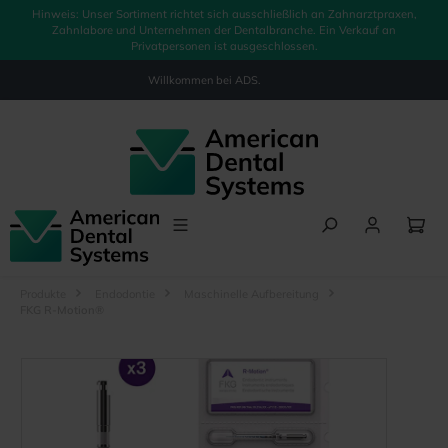
Hinweis: Unser Sortiment richtet sich ausschließlich an Zahnarztpraxen,
alt springen
Zahnlabore und Unternehmen der Dentalbranche. Ein Verkauf an
Privatpersonen ist ausgeschlossen.
Willkommen bei
ADS.
Produkte
Endodontie
Maschinelle Aufbereitung
FKG R-Motion®
Bildergalerie überspringen