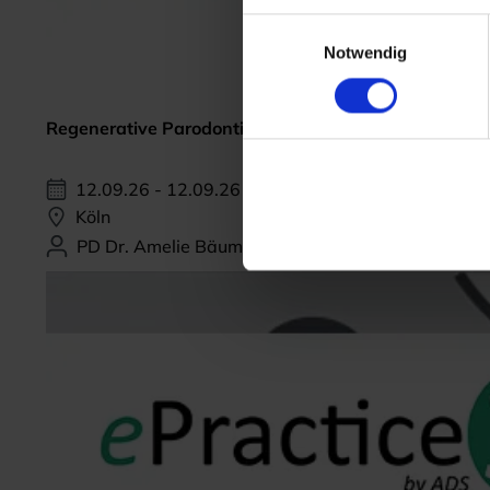
Einwilligungsauswahl
Notwendig
Regenerative Parodontitis-Therapie
12.09.26 - 12.09.26
Köln
PD Dr. Amelie Bäumer-König, M.Sc.