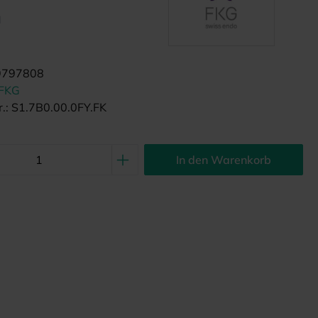
d
9797808
FKG
.:
S1.7B0.00.0FY.FK
In den Warenkorb