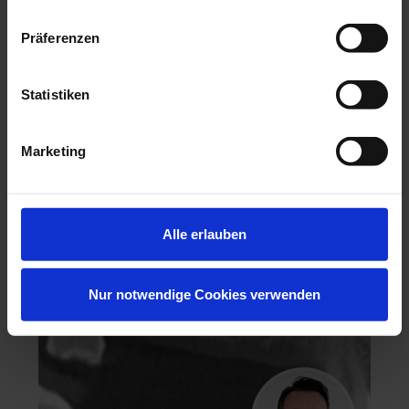
Präferenzen
Statistiken
Hochästhetisches, nichtinvasives Veneering
Marketing
06.11.26 - 07.11.26
Köln
Keine freien Plätze
Dr. Hanni Lohmar
Alle erlauben
Nur notwendige Cookies verwenden