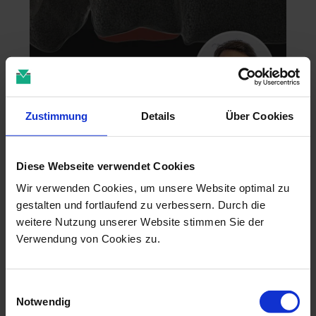
Zustimmung
Details
Über Cookies
Zahntechnik im 4D-Zeitalter
04.11.26 - 04.11.26
Diese Webseite verwendet Cookies
online
Dr. Christian Leonhardt
Wir verwenden Cookies, um unsere Website optimal zu
gestalten und fortlaufend zu verbessern. Durch die
weitere Nutzung unserer Website stimmen Sie der
Verwendung von Cookies zu.
Einwilligungsauswahl
Notwendig