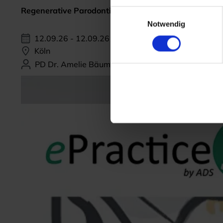
Regenerative Parodontitis-Therapie
Einwilligungsauswahl
Notwendig
12.09.26 - 12.09.26
Köln
PD Dr. Amelie Bäumer-König, M.Sc.