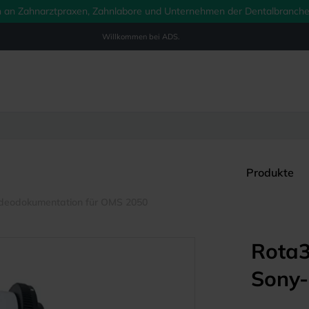
ich an Zahnarztpraxen, Zahnlabore und Unternehmen der Dentalbranche.
Willkommen bei
ADS.
Produkte
ideodokumentation für OMS 2050
Rota3
Sony-