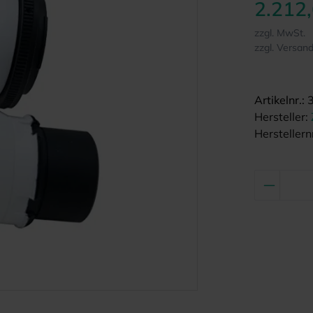
2.212
zzgl. MwSt.
zzgl. Versan
Artikelnr.:
Hersteller:
Herstellernr