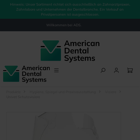
Hinweis: Unser Sortiment richtet sich ausschließlich an Zahnarztpraxen,
alt springen
Zahnlabore und Unternehmen der Dentalbranche. Ein Verkauf an
Privatpersonen ist ausgeschlossen.
Willkommen bei
ADS.
Produkte
Hygiene, Spiegel und Praxisausstattung
Visiere
Univet Schutzvisiere
Bildergalerie überspringen