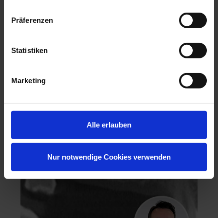
Präferenzen
Statistiken
Hochästhetisches, nichtinvasives Veneering
Marketing
06.11.26 - 07.11.26
Köln
Keine freien Plätze
Dr. Hanni Lohmar
Alle erlauben
Nur notwendige Cookies verwenden