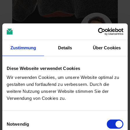
Zustimmung
Details
Über Cookies
Zahntechnik im 4D-Zeitalter
04.11.26 - 04.11.26
Diese Webseite verwendet Cookies
online
Dr. Christian Leonhardt
Wir verwenden Cookies, um unsere Website optimal zu
gestalten und fortlaufend zu verbessern. Durch die
weitere Nutzung unserer Website stimmen Sie der
Verwendung von Cookies zu.
Einwilligungsauswahl
Notwendig