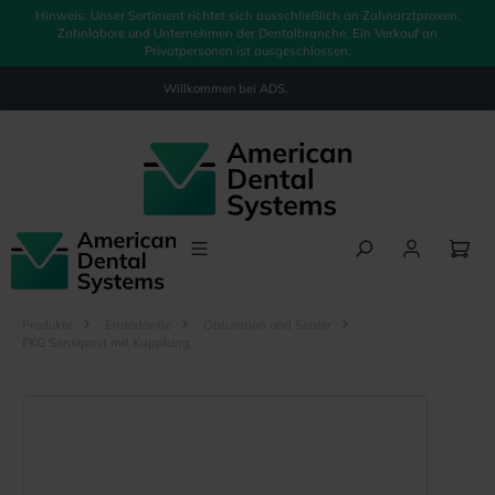
Hinweis: Unser Sortiment richtet sich ausschließlich an Zahnarztpraxen,
alt springen
Zahnlabore und Unternehmen der Dentalbranche. Ein Verkauf an
Privatpersonen ist ausgeschlossen.
Willkommen bei
ADS.
Produkte
Endodontie
Obturation und Sealer
FKG Sensipast mit Kupplung
Bildergalerie überspringen