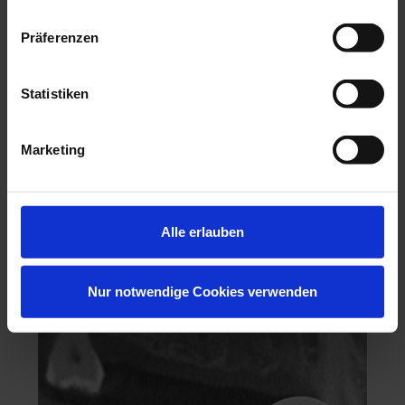
Präferenzen
Statistiken
Hochästhetisches, nichtinvasives Veneering
Marketing
06.11.26 - 07.11.26
Köln
Keine freien Plätze
Alle erlauben
Dr. Hanni Lohmar
Nur notwendige Cookies verwenden