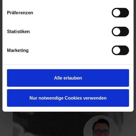
Präferenzen
Hochästhetisches, nichtinvasives Veneering
Statistiken
06.11.26 - 07.11.26
Köln
Marketing
Keine freien Plätze
Dr. Hanni Lohmar
Alle erlauben
Nur notwendige Cookies verwenden