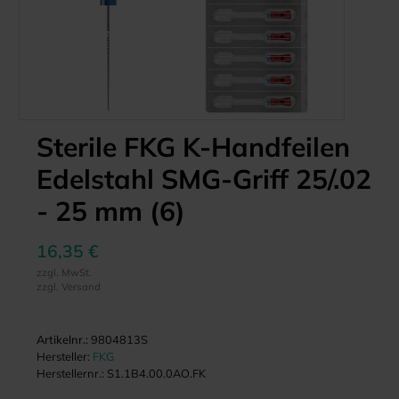
Sterile FKG K-Handfeilen
Edelstahl SMG-Griff 25/.02
- 25 mm (6)
16,35 €
zzgl. MwSt.
zzgl. Versand
Artikelnr.:
9804813S
Hersteller:
FKG
Herstellernr.:
S1.1B4.00.0AO.FK