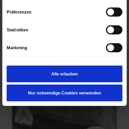
Präferenzen
Statistiken
Hochästhetisches, nichtinvasives Veneering
Marketing
06.11.26 - 07.11.26
Köln
Keine freien Plätze
Alle erlauben
Dr. Hanni Lohmar
Nur notwendige Cookies verwenden