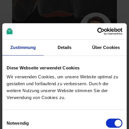
Zustimmung
Details
Über Cookies
Zahntechnik im 4D-Zeitalter
04.11.26 - 04.11.26
Diese Webseite verwendet Cookies
online
Dr. Christian Leonhardt
Wir verwenden Cookies, um unsere Website optimal zu
gestalten und fortlaufend zu verbessern. Durch die
weitere Nutzung unserer Website stimmen Sie der
Verwendung von Cookies zu.
Einwilligungsauswahl
Notwendig