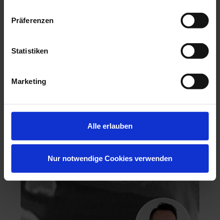
Präferenzen
Statistiken
Hochästhetisches, nichtinvasives Veneering
Marketing
06.11.26 - 07.11.26
Köln
Keine freien Plätze
Dr. Hanni Lohmar
Alle erlauben
Nur notwendige Cookies verwenden