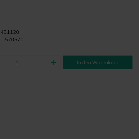
d
8431120
.:
570570
In den Warenkorb