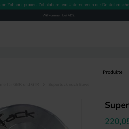
ich an Zahnarztpraxen, Zahnlabore und Unternehmen der Dentalbranche.
Willkommen bei
ADS.
Produkte
teme für GBR und GTR
Supertack nach Euwe
Super
220,0