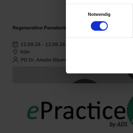
Einwilligungsauswahl
Notwendig
Regenerative Parodontitis-Therapie
12.09.26 - 12.09.26
Köln
PD Dr. Amelie Bäumer-König, M.Sc.