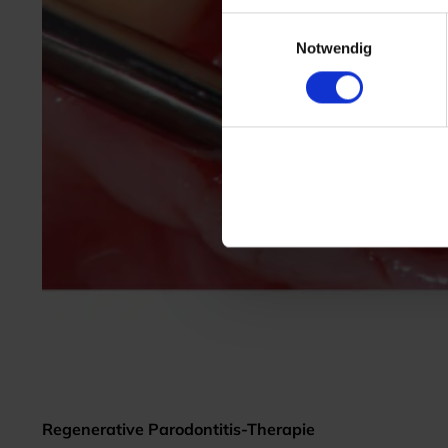
Einwilligungsauswahl
Notwendig
Regenerative Parodontitis-Therapie