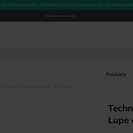
ich an Zahnarztpraxen, Zahnlabore und Unternehmen der Dentalbranche.
Willkommen bei
ADS.
Produkte
 Techne TTL Prismatik XS - 4,0x, 5,0x
Techn
Lupe 