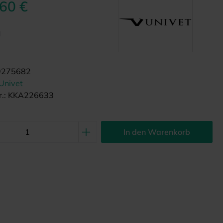
,60 €
d
9275682
Univet
.:
KKA226633
In den Warenkorb