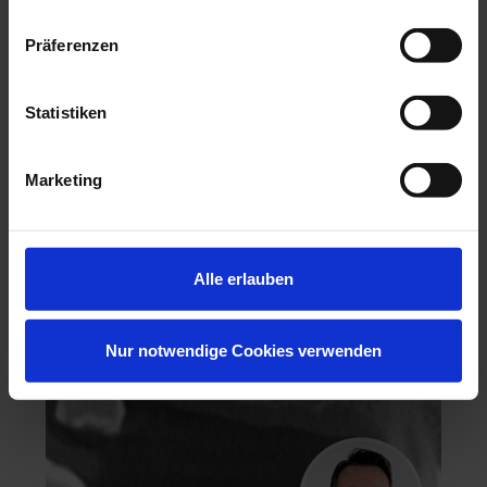
Präferenzen
Statistiken
Hochästhetisches, nichtinvasives Veneering
Marketing
06.11.26 - 07.11.26
Köln
Keine freien Plätze
Dr. Hanni Lohmar
Alle erlauben
Nur notwendige Cookies verwenden