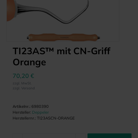
TI23AS™ mit CN-Griff
Orange
70,20 €
zzgl. MwSt.
zzgl. Versand
Artikelnr.:
6980390
Hersteller:
Deppeler
Herstellernr.:
TI23ASCN-ORANGE