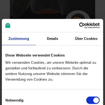
Zustimmung
Details
Über Cookies
Zahntechnik im 4D-Zeitalter
04.11.26 - 04.11.26
Diese Webseite verwendet Cookies
online
Dr. Christian Leonhardt
Wir verwenden Cookies, um unsere Website optimal zu
gestalten und fortlaufend zu verbessern. Durch die
weitere Nutzung unserer Website stimmen Sie der
Verwendung von Cookies zu.
Einwilligungsauswahl
Notwendig