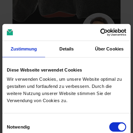
Zustimmung
Details
Über Cookies
Zahntechnik im 4D-Zeitalter
04.11.26 - 04.11.26
Diese Webseite verwendet Cookies
online
Dr. Christian Leonhardt
Wir verwenden Cookies, um unsere Website optimal zu
gestalten und fortlaufend zu verbessern. Durch die
weitere Nutzung unserer Website stimmen Sie der
Verwendung von Cookies zu.
Einwilligungsauswahl
Notwendig