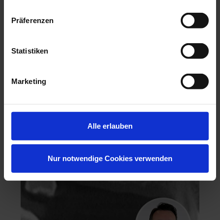
Präferenzen
Statistiken
Hochästhetisches, nichtinvasives Veneering
Marketing
06.11.26 - 07.11.26
Köln
Keine freien Plätze
Dr. Hanni Lohmar
Alle erlauben
Nur notwendige Cookies verwenden