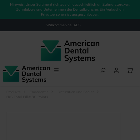
Hinweis: Unser Sortiment richtet sich ausschließlich an Zahnarztpraxen,
alt springen
Zahnlabore und Unternehmen der Dentalbranche. Ein Verkauf an
Privatpersonen ist ausgeschlossen.
Willkommen bei
ADS.
Produkte
Endodontie
Obturation und Sealer
FKG Total Fill® BC Points
Bildergalerie überspringen