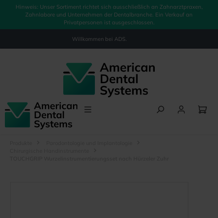
Hinweis: Unser Sortiment richtet sich ausschließlich an Zahnarztpraxen,
alt springen
Zahnlabore und Unternehmen der Dentalbranche. Ein Verkauf an
Privatpersonen ist ausgeschlossen.
Willkommen bei
ADS.
Produkte
Parodontologie und Implantologie
Chirurgische Handinstrumente
TOUCHGRIP Wurzelinstrumentierungsset nach Hürzeler Zuhr
Bildergalerie überspringen