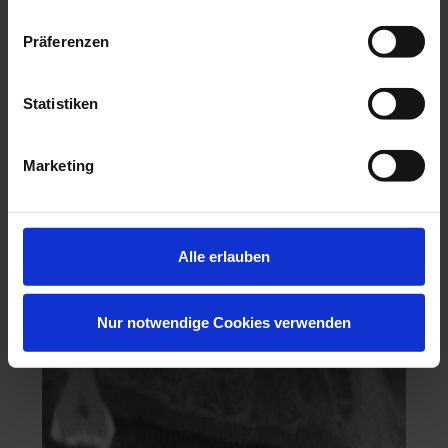
Präferenzen
Statistiken
Marketing
Hochästhetisches, nichtinvasives Veneering
06.11.26 - 07.11.26
Köln
Alle erlauben
Keine freien Plätze
Dr. Hanni Lohmar
Nur notwendige Cookies verwenden