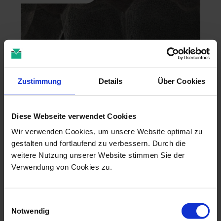
Zustimmung
Details
Über Cookies
Zahntechnik im 4D-Zeitalter
Diese Webseite verwendet Cookies
Wir verwenden Cookies, um unsere Website optimal zu
04.11.26 - 04.11.26
gestalten und fortlaufend zu verbessern. Durch die
online
Dr. Christian Leonhardt
weitere Nutzung unserer Website stimmen Sie der
Verwendung von Cookies zu.
Einwilligungsauswahl
Notwendig