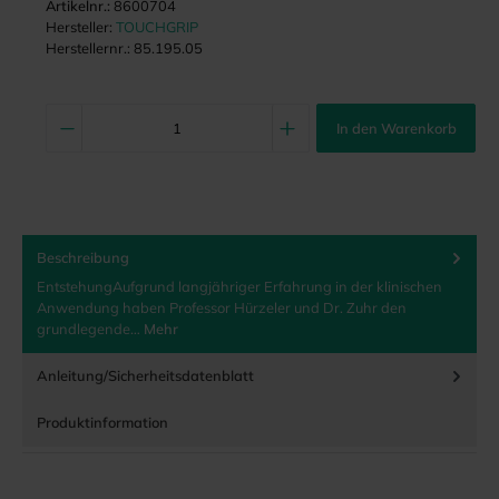
Artikelnr.:
8600704
Hersteller:
TOUCHGRIP
Herstellernr.:
85.195.05
In den Warenkorb
Beschreibung
EntstehungAufgrund langjähriger Erfahrung in der klinischen
Anwendung haben Professor Hürzeler und Dr. Zuhr den
grundlegende…
Mehr
Anleitung/Sicherheitsdatenblatt
Produktinformation