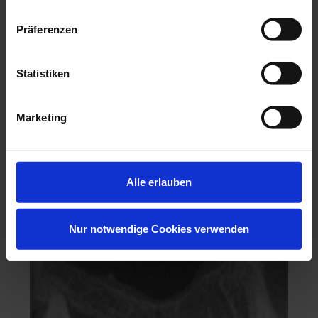
Präferenzen
Statistiken
Marketing
Hochästhetisches, nichtinvasives Veneering
Alle erlauben
06.11.26 - 07.11.26
Köln
Keine freien Plätze
Nur notwendige Cookies verwenden
Dr. Hanni Lohmar