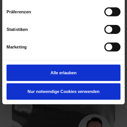
Präferenzen
Statistiken
Hochästhetisches, nichtinvasives Veneering
Marketing
06.11.26 - 07.11.26
Köln
Keine freien Plätze
Dr. Hanni Lohmar
Alle erlauben
Nur notwendige Cookies verwenden