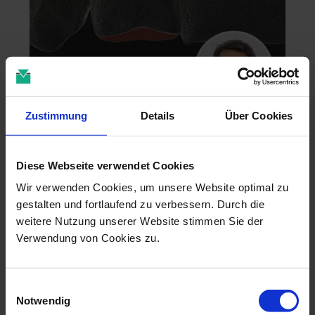
Zustimmung
Details
Über Cookies
Zahntechnik im 4D-Zeitalter
04.11.26 - 04.11.26
Diese Webseite verwendet Cookies
online
Dr. Christian Leonhardt
Wir verwenden Cookies, um unsere Website optimal zu
gestalten und fortlaufend zu verbessern. Durch die
weitere Nutzung unserer Website stimmen Sie der
Verwendung von Cookies zu.
Einwilligungsauswahl
Notwendig