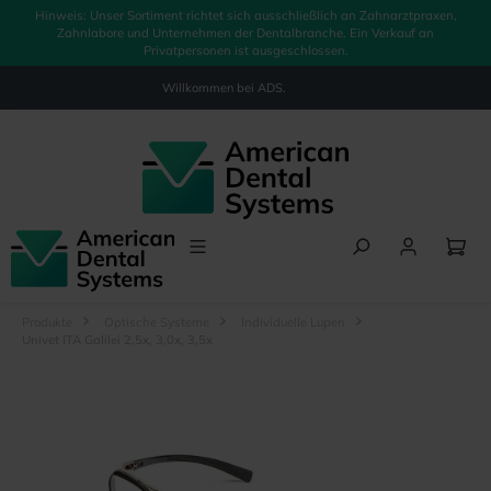
Hinweis: Unser Sortiment richtet sich ausschließlich an Zahnarztpraxen,
alt springen
Zahnlabore und Unternehmen der Dentalbranche. Ein Verkauf an
Privatpersonen ist ausgeschlossen.
Willkommen bei
ADS.
Produkte
Optische Systeme
Individuelle Lupen
Univet ITA Galilei 2,5x, 3,0x, 3,5x
Bildergalerie überspringen