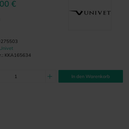
,00 €
d
9275503
Univet
.:
KKA165634
In den Warenkorb