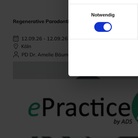
Einwilligungsauswahl
Notwendig
Regenerative Parodontitis-Therapie
12.09.26 - 12.09.26
Köln
PD Dr. Amelie Bäumer-König, M.Sc.