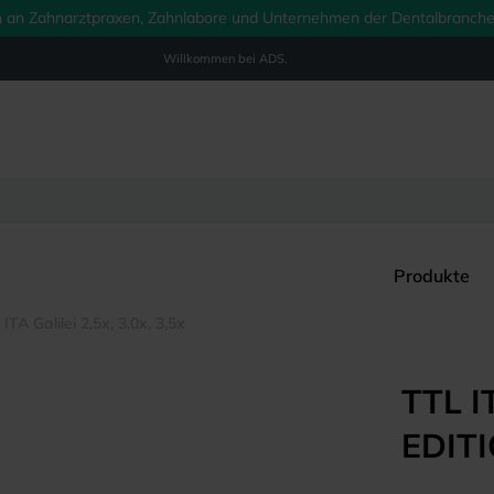
ich an Zahnarztpraxen, Zahnlabore und Unternehmen der Dentalbranche.
Willkommen bei
ADS.
Produkte
ITA Galilei 2,5x, 3,0x, 3,5x
TTL I
EDIT