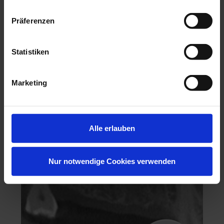
Präferenzen
Statistiken
Hochästhetisches, nichtinvasives Veneering
Marketing
06.11.26 - 07.11.26
Köln
Keine freien Plätze
Alle erlauben
Dr. Hanni Lohmar
Nur notwendige Cookies verwenden