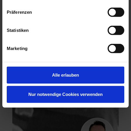
Präferenzen
Statistiken
Hochästhetisches, nichtinvasives Veneering
Marketing
06.11.26 - 07.11.26
Köln
Keine freien Plätze
Dr. Hanni Lohmar
Alle erlauben
Nur notwendige Cookies verwenden