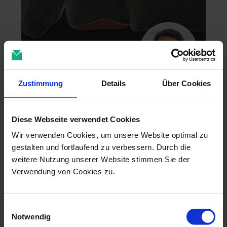
Zustimmung
Details
Über Cookies
Zahntechnik im 4D-Zeitalter
04.11.26 - 04.11.26
Diese Webseite verwendet Cookies
online
Dr. Christian Leonhardt
Wir verwenden Cookies, um unsere Website optimal zu
gestalten und fortlaufend zu verbessern. Durch die
weitere Nutzung unserer Website stimmen Sie der
Verwendung von Cookies zu.
Einwilligungsauswahl
Notwendig