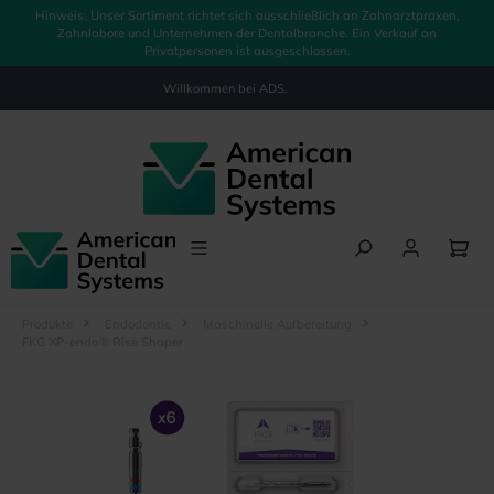
Hinweis: Unser Sortiment richtet sich ausschließlich an Zahnarztpraxen,
alt springen
Zahnlabore und Unternehmen der Dentalbranche. Ein Verkauf an
Privatpersonen ist ausgeschlossen.
Willkommen bei
ADS.
Produkte
Endodontie
Maschinelle Aufbereitung
FKG XP-endo® Rise Shaper
Bildergalerie überspringen