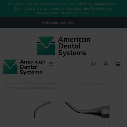
Hinweis: Unser Sortiment richtet sich ausschließlich an Zahnarztpraxen,
alt springen
Zahnlabore und Unternehmen der Dentalbranche. Ein Verkauf an
Privatpersonen ist ausgeschlossen.
Willkommen bei
ADS.
Produkte
Prophylaxe und Bleaching
Kürettage, Scaling
Deppeler Gracey Küretten Classic
Bildergalerie überspringen