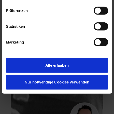
Präferenzen
Statistiken
Hochästhetisches, nichtinvasives Veneering
Marketing
06.11.26 - 07.11.26
Köln
Keine freien Plätze
Dr. Hanni Lohmar
Alle erlauben
Nur notwendige Cookies verwenden