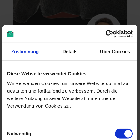
Zustimmung
Details
Über Cookies
Zahntechnik im 4D-Zeitalter
04.11.26 - 04.11.26
Diese Webseite verwendet Cookies
online
Dr. Christian Leonhardt
Wir verwenden Cookies, um unsere Website optimal zu
gestalten und fortlaufend zu verbessern. Durch die
weitere Nutzung unserer Website stimmen Sie der
Verwendung von Cookies zu.
Einwilligungsauswahl
Notwendig