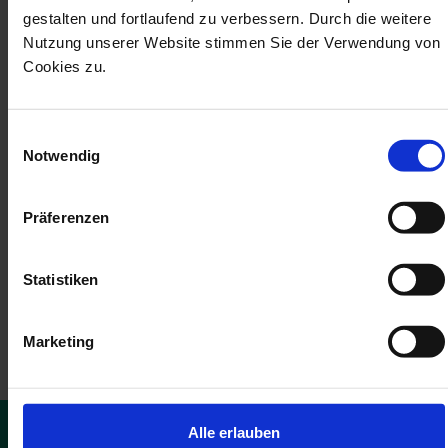
gestalten und fortlaufend zu verbessern. Durch die weitere
Datenschutz
Nutzung unserer Website stimmen Sie der Verwendung von
Ich habe die
Datenschutzbestimmungen
zur Kenntnis
genommen und die
AGB
gelesen und bin mit ihnen
Cookies zu.
einverstanden.
*
Die mit einem Stern (*) markierten Felder sind Pflichtfelder.
Einwilligungsauswahl
Notwendig
Absenden
Präferenzen
Statistiken
10
Marketing
%
GUTSCHEIN
Alle erlauben