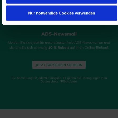
Nur notwendige Cookies verwenden
ADS-Newsmail
Melden Sie sich jetzt für unsere kostenfreie ADS-Newsmail an und
sichern Sie sich einmalig
10 % Rabatt
auf Ihren Online-Einkauf.
JETZT GUTSCHEIN SICHERN
Die Abmeldung ist jederzeit möglich. Es gelten die Bedingungen zum
Datenschutz. *Pflichtfelder