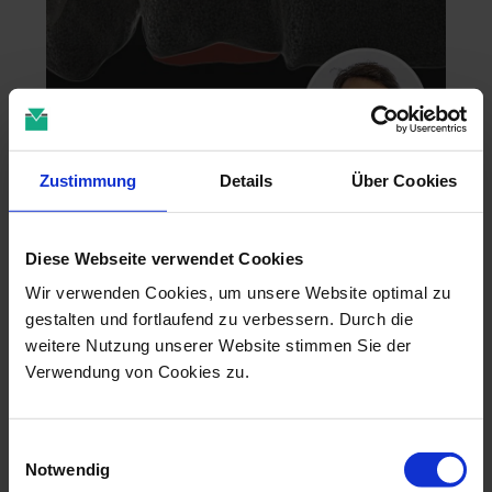
Zustimmung
Details
Über Cookies
Zahntechnik im 4D-Zeitalter
04.11.26 - 04.11.26
Diese Webseite verwendet Cookies
online
Dr. Christian Leonhardt
Wir verwenden Cookies, um unsere Website optimal zu
gestalten und fortlaufend zu verbessern. Durch die
weitere Nutzung unserer Website stimmen Sie der
Verwendung von Cookies zu.
Einwilligungsauswahl
Notwendig