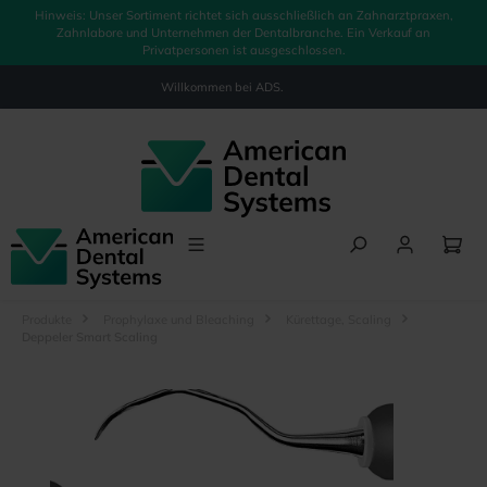
Hinweis: Unser Sortiment richtet sich ausschließlich an Zahnarztpraxen,
alt springen
Zahnlabore und Unternehmen der Dentalbranche. Ein Verkauf an
Privatpersonen ist ausgeschlossen.
Willkommen bei
ADS.
Produkte
Prophylaxe und Bleaching
Kürettage, Scaling
Deppeler Smart Scaling
Bildergalerie überspringen