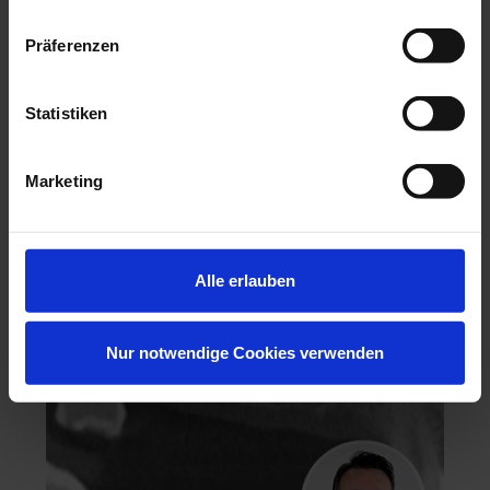
Präferenzen
Statistiken
Hochästhetisches, nichtinvasives Veneering
Marketing
06.11.26 - 07.11.26
Köln
Keine freien Plätze
Dr. Hanni Lohmar
Alle erlauben
Nur notwendige Cookies verwenden