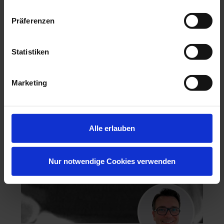
Präferenzen
Hochästhetisches, nichtinvasives Veneering
Statistiken
06.11.26 - 07.11.26
Köln
Marketing
Keine freien Plätze
Dr. Hanni Lohmar
Alle erlauben
Nur notwendige Cookies verwenden