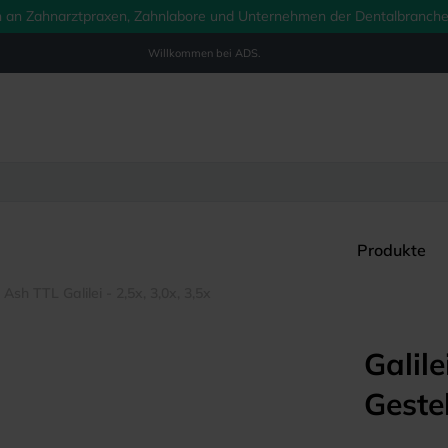
ich an Zahnarztpraxen, Zahnlabore und Unternehmen der Dentalbranche.
Willkommen bei
ADS.
Produkte
 Ash TTL Galilei - 2,5x, 3,0x, 3,5x
Galil
Geste