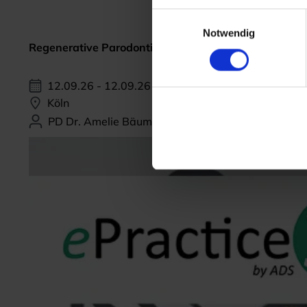
Einwilligungsauswahl
Notwendig
Regenerative Parodontitis-Therapie
12.09.26 - 12.09.26
Köln
PD Dr. Amelie Bäumer-König, M.Sc.