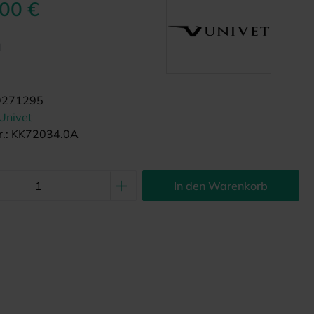
,00 €
d
9271295
Univet
.:
KK72034.0A
In den Warenkorb