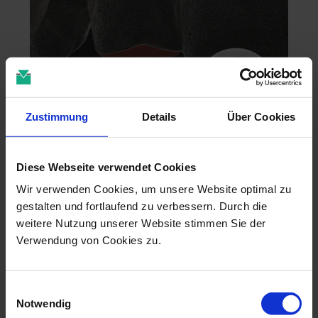
Zustimmung
Details
Über Cookies
Zahntechnik im 4D-Zeitalter
Diese Webseite verwendet Cookies
04.11.26 - 04.11.26
online
Wir verwenden Cookies, um unsere Website optimal zu
Dr. Christian Leonhardt
gestalten und fortlaufend zu verbessern. Durch die
weitere Nutzung unserer Website stimmen Sie der
Verwendung von Cookies zu.
Einwilligungsauswahl
Notwendig