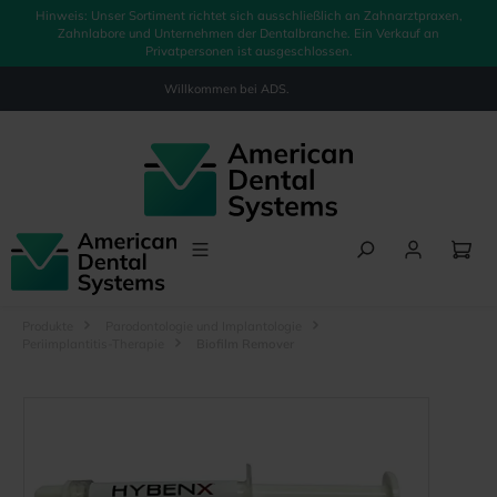
Hinweis: Unser Sortiment richtet sich ausschließlich an Zahnarztpraxen,
alt springen
Zahnlabore und Unternehmen der Dentalbranche. Ein Verkauf an
Privatpersonen ist ausgeschlossen.
Willkommen bei
ADS.
Produkte
Parodontologie und Implantologie
Periimplantitis-Therapie
Biofilm Remover
Bildergalerie überspringen