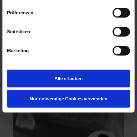
Präferenzen
Statistiken
Hochästhetisches, nichtinvasives Veneering
Marketing
06.11.26 - 07.11.26
Köln
Keine freien Plätze
Dr. Hanni Lohmar
Alle erlauben
Nur notwendige Cookies verwenden